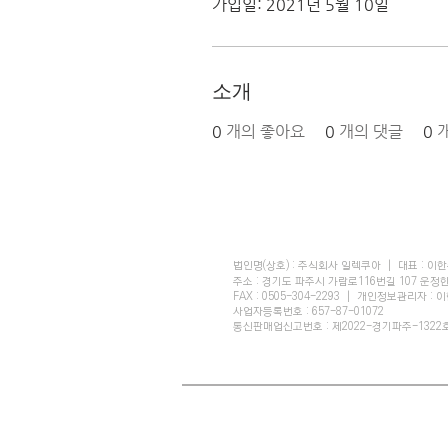
가입일: 2021년 5월 10일
소개
0
개의 좋아요
0
개의 댓글
0
개인정보 처리방침
| 이용약관
|
위치기반서비스 
법인명(상호) : 주식회사 일렉쿠아 | 대표 : 이
주소 : 경기도 파주시 가람로116번길 107 운정한강
FAX : 0505-304-2293 | 개인정보관리자 : 
사업자등록번호 : 657-87-01072
통신판매업신고번호 : 제2022-경기파주-1322