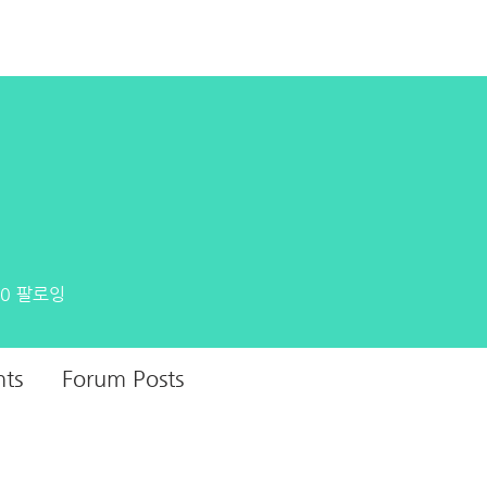
HOME
TIP
0
팔로잉
ts
Forum Posts