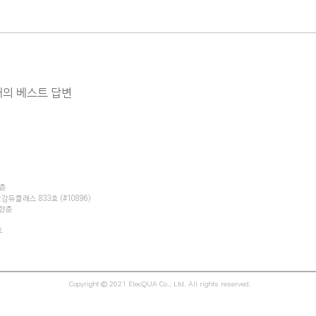
개의 베스트 답변
이용약관
| 품질보증정책
한춘
듀클래스 833호 (#10896)
이한춘
호
Copyright ⓒ 2021 ElecQUA Co., Ltd. All rights reserved.