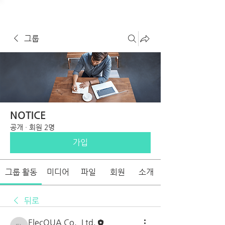
그룹
NOTICE
공개
·
회원 2명
가입
그룹 활동
미디어
파일
회원
소개
뒤로
ElecQUA Co., Ltd.