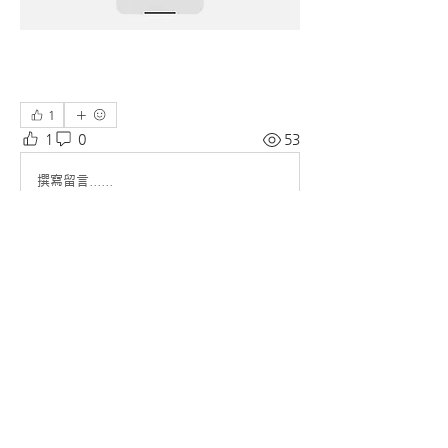
1
1
0
53
撰寫留言......
소개
「시즈」의 소식을 전달해 드립니다.
명
Arpita Kamat
팔로우
ElecQUA Co., Ltd.
팔로우
ElecQUA Co., Ltd.