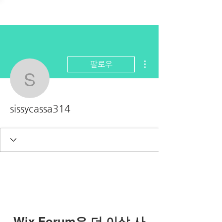
더보기
팔로우
sissycassa314
sissycassa314
Wix Forum은 더 이상 사