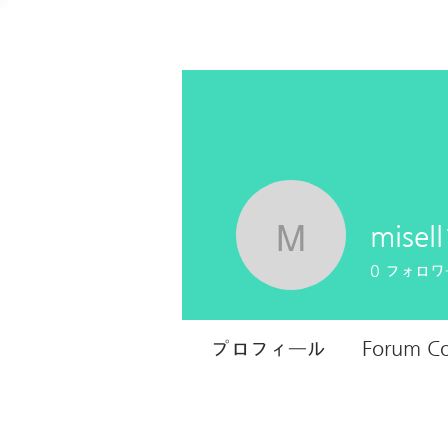
misel
misell19
0
フォロワ
プロフィール
Forum C