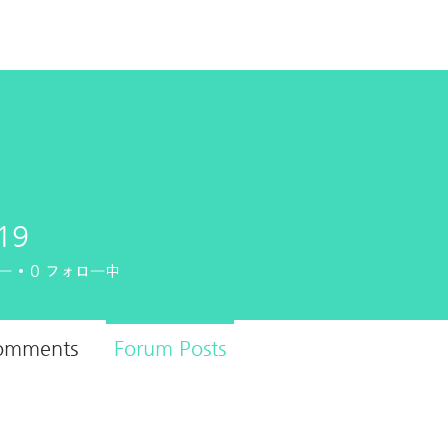
HOME
TIP
SUPPORT
l19
ー
0
フォロー中
omments
Forum Posts